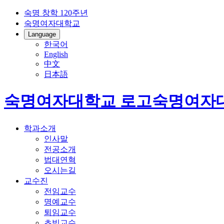
숙명 창학 120주년
숙명여자대학교
Language
한국어
English
中文
日本語
숙명여자대학교 로고
숙명여자
학과소개
인사말
전공소개
법대연혁
오시는길
교수진
전임교수
명예교수
퇴임교수
초빙교수