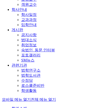
객원교수
학사안내
학사일정
교과과정
입학안내
게시판
공지사항
법대소식
취업정보
숙법인_동문 인터뷰
포토갤러리
SM뉴스
관련기관
법학연구소
법학도서관
수정당
로스쿨준비반
학생활동
모바일 메뉴 열기
전체 메뉴 열기