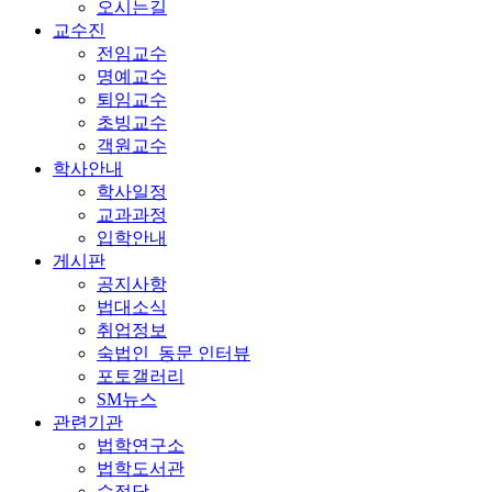
오시는길
교수진
전임교수
명예교수
퇴임교수
초빙교수
객원교수
학사안내
학사일정
교과과정
입학안내
게시판
공지사항
법대소식
취업정보
숙법인_동문 인터뷰
포토갤러리
SM뉴스
관련기관
법학연구소
법학도서관
수정당