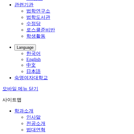
관련기관
법학연구소
법학도서관
수정당
로스쿨준비반
학생활동
Language
한국어
English
中文
日本語
숙명여자대학교
모바일 메뉴 닫기
사이트맵
학과소개
인사말
전공소개
법대연혁