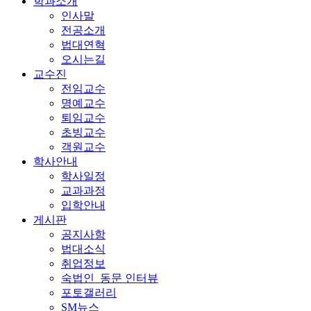
학과소개
인사말
전공소개
법대연혁
오시는길
교수진
전임교수
명예교수
퇴임교수
초빙교수
객원교수
학사안내
학사일정
교과과정
입학안내
게시판
공지사항
법대소식
취업정보
숙법인_동문 인터뷰
포토갤러리
SM뉴스