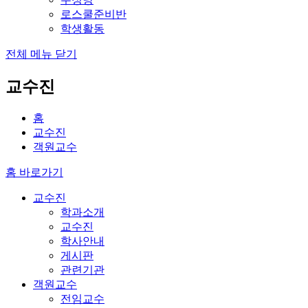
로스쿨준비반
학생활동
전체 메뉴 닫기
교수진
홈
교수진
객원교수
홈 바로가기
교수진
학과소개
교수진
학사안내
게시판
관련기관
객원교수
전임교수