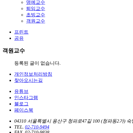
명예교수
퇴임교수
초빙교수
객원교수
프린트
공유
객원교수
등록된 글이 없습니다.
개인정보처리방침
찾아오시는길
유튜브
인스타그램
블로그
페이스북
04310 서울특별시 용산구 청파로47길 100 (청파동2가)
TEL.
02-710-9494
FAX. 02-710-9838