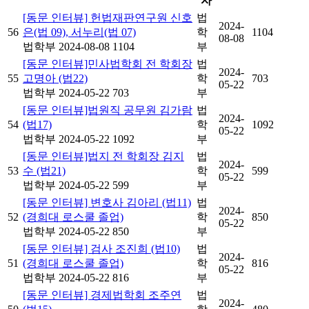
자
[동문 인터뷰] 헌법재판연구원 신호
법
2024-
56
은(법 09), 서누리(법 07)
학
1104
08-08
법학부
2024-08-08
1104
부
[동문 인터뷰]민사법학회 전 학회장
법
2024-
55
고명아 (법22)
학
703
05-22
법학부
2024-05-22
703
부
[동문 인터뷰]법원직 공무원 김가람
법
2024-
54
(법17)
학
1092
05-22
법학부
2024-05-22
1092
부
[동문 인터뷰]법지 전 학회장 김지
법
2024-
53
수 (법21)
학
599
05-22
법학부
2024-05-22
599
부
[동문 인터뷰] 변호사 김아리 (법11)
법
2024-
52
(경희대 로스쿨 졸업)
학
850
05-22
법학부
2024-05-22
850
부
[동문 인터뷰] 검사 조진희 (법10)
법
2024-
51
(경희대 로스쿨 졸업)
학
816
05-22
법학부
2024-05-22
816
부
[동문 인터뷰] 경제법학회 조주연
법
2024-