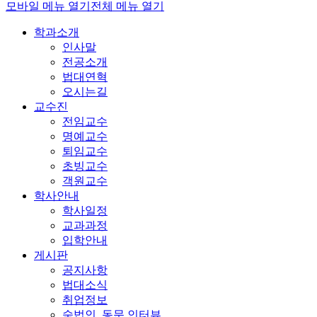
모바일 메뉴 열기
전체 메뉴 열기
학과소개
인사말
전공소개
법대연혁
오시는길
교수진
전임교수
명예교수
퇴임교수
초빙교수
객원교수
학사안내
학사일정
교과과정
입학안내
게시판
공지사항
법대소식
취업정보
숙법인_동문 인터뷰