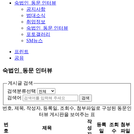
숙법인_동문 인터뷰
공지사항
법대소식
취업정보
숙법인_동문 인터뷰
포토갤러리
SM뉴스
프린트
공유
숙법인_동문 인터뷰
게시글 검색
검색분류선택
검색어
검색
번호, 제목, 작성자, 등록일, 조회수, 첨부파일로 구성된 동문인
터뷰 게시판을 보여주는 표
작
번
등록
조회
첨부
제목
성
호
일
수
파일