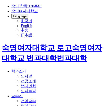
숙명 창학 120주년
숙명여자대학교
Language
한국어
English
中文
日本語
숙명여자대학교 로고
숙명여자
대학교
법과대학
법과대학
학과소개
인사말
전공소개
법대연혁
오시는길
교수진
전임교수
명예교수