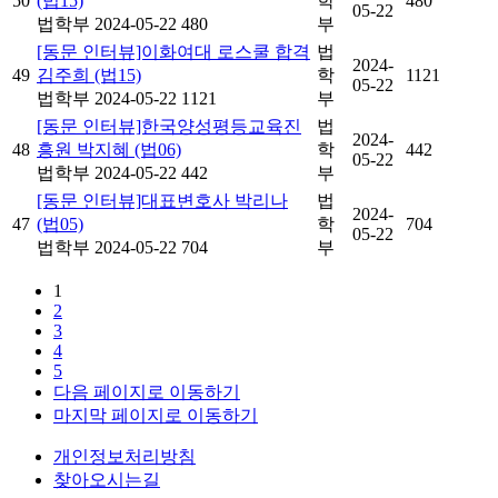
50
(법15)
학
480
05-22
법학부
2024-05-22
480
부
[동문 인터뷰]이화여대 로스쿨 합격
법
2024-
49
김주희 (법15)
학
1121
05-22
법학부
2024-05-22
1121
부
[동문 인터뷰]한국양성평등교육진
법
2024-
48
흥원 박지혜 (법06)
학
442
05-22
법학부
2024-05-22
442
부
[동문 인터뷰]대표변호사 박리나
법
2024-
47
(법05)
학
704
05-22
법학부
2024-05-22
704
부
1
2
3
4
5
다음 페이지로 이동하기
마지막 페이지로 이동하기
개인정보처리방침
찾아오시는길