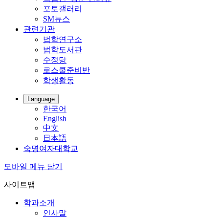
포토갤러리
SM뉴스
관련기관
법학연구소
법학도서관
수정당
로스쿨준비반
학생활동
Language
한국어
English
中文
日本語
숙명여자대학교
모바일 메뉴 닫기
사이트맵
학과소개
인사말