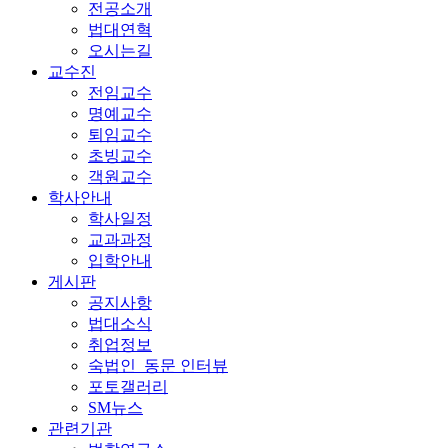
전공소개
법대연혁
오시는길
교수진
전임교수
명예교수
퇴임교수
초빙교수
객원교수
학사안내
학사일정
교과과정
입학안내
게시판
공지사항
법대소식
취업정보
숙법인_동문 인터뷰
포토갤러리
SM뉴스
관련기관