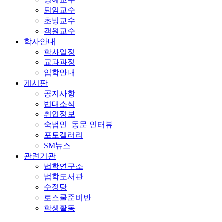
퇴임교수
초빙교수
객원교수
학사안내
학사일정
교과과정
입학안내
게시판
공지사항
법대소식
취업정보
숙법인_동문 인터뷰
포토갤러리
SM뉴스
관련기관
법학연구소
법학도서관
수정당
로스쿨준비반
학생활동