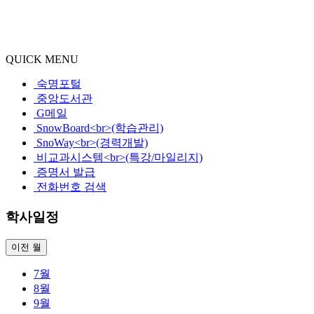
QUICK MENU
숙명포털
중앙도서관
G메일
SnowBoard<br>(학습관리)
SnoWay<br>(경력개발)
비교과시스템<br>(특강/마일리지)
증명서 발급
전화번호 검색
학사일정
이전 월
7월
8월
9월