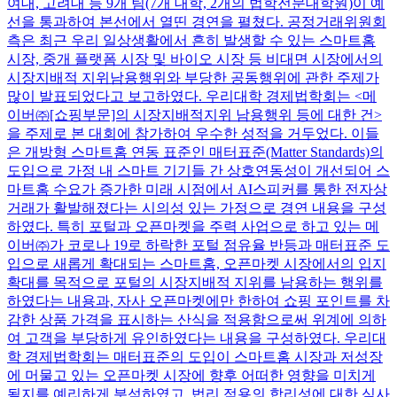
여대, 고려대 등 9개 팀(7개 대학, 2개의 법학전문대학원)이 예
선을 통과하여 본선에서 열띤 경연을 펼쳤다. 공정거래위원회
측은 최근 우리 일상생활에서 흔히 발생할 수 있는 스마트홈
시장, 중개 플랫폼 시장 및 바이오 시장 등 비대면 시장에서의
시장지배적 지위남용행위와 부당한 공동행위에 관한 주제가
많이 발표되었다고 보고하였다. 우리대학 경제법학회는 <메
이버㈜[쇼핑부문]의 시장지배적지위 남용행위 등에 대한 건>
을 주제로 본 대회에 참가하여 우수한 성적을 거두었다. 이들
은 개방형 스마트홈 연동 표준인 매터표준(Matter Standards)의
도입으로 가정 내 스마트 기기들 간 상호연동성이 개선되어 스
마트홈 수요가 증가한 미래 시점에서 AI스피커를 통한 전자상
거래가 활발해졌다는 시의성 있는 가정으로 경연 내용을 구성
하였다. 특히 포털과 오픈마켓을 주력 사업으로 하고 있는 메
이버㈜가 코로나 19로 하락한 포털 점유율 반등과 매터표준 도
입으로 새롭게 확대되는 스마트홈, 오픈마켓 시장에서의 입지
확대를 목적으로 포털의 시장지배적 지위를 남용하는 행위를
하였다는 내용과, 자사 오픈마켓에만 한하여 쇼핑 포인트를 차
감한 상품 가격을 표시하는 산식을 적용함으로써 위계에 의하
여 고객을 부당하게 유인하였다는 내용을 구성하였다. 우리대
학 경제법학회는 매터표준의 도입이 스마트홈 시장과 저성장
에 머물고 있는 오픈마켓 시장에 향후 어떠한 영향을 미치게
될지를 예리하게 분석하였고, 법리 적용의 합리성에 대한 심사