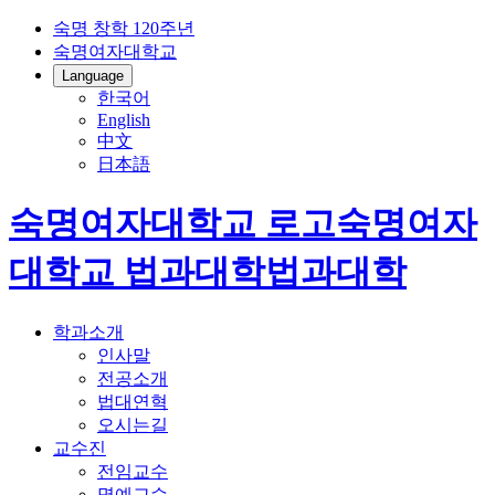
숙명 창학 120주년
숙명여자대학교
Language
한국어
English
中文
日本語
숙명여자대학교 로고
숙명여자
대학교
법과대학
법과대학
학과소개
인사말
전공소개
법대연혁
오시는길
교수진
전임교수
명예교수