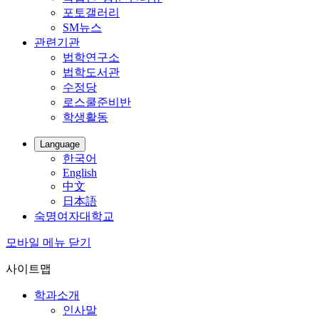
포토갤러리
SM뉴스
관련기관
법학연구소
법학도서관
수정당
로스쿨준비반
학생활동
Language
한국어
English
中文
日本語
숙명여자대학교
모바일 메뉴 닫기
사이트맵
학과소개
인사말