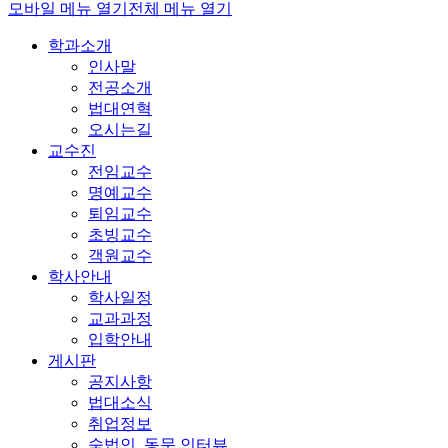
모바일 메뉴 열기
전체 메뉴 열기
학과소개
인사말
전공소개
법대연혁
오시는길
교수진
전임교수
명예교수
퇴임교수
초빙교수
객원교수
학사안내
학사일정
교과과정
입학안내
게시판
공지사항
법대소식
취업정보
숙법인_동문 인터뷰