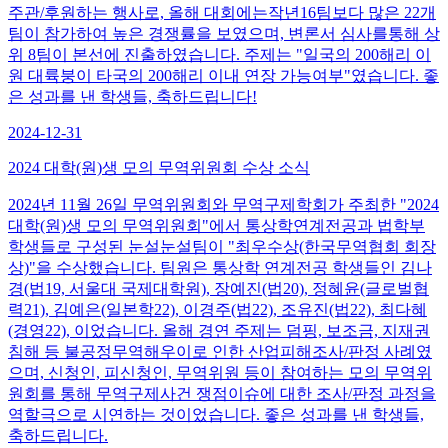
주관/후원하는 행사로, 올해 대회에는작년16팀보다 많은 22개
팀이 참가하여 높은 경쟁률을 보였으며, 변론서 심사를통해 상
위 8팀이 본선에 진출하였습니다. 주제는 "일국의 200해리 이
원 대륙붕이 타국의 200해리 이내 연장 가능여부"였습니다. 좋
은 성과를 낸 학생들, 축하드립니다!
2024-12-31
2024 대학(원)생 모의 무역위원회 수상 소식
2024년 11월 26일 무역위원회와 무역구제학회가 주최한 "2024
대학(원)생 모의 무역위원회"에서 통상학연계전공과 법학부
학생들로 구성된 눈설눈설팀이 "최우수상(한국무역협회 회장
상)"을 수상했습니다. 팀원은 통상학 연계전공 학생들인 김나
경(법19, 서울대 국제대학원), 장예진(법20), 정혜윤(글로벌협
력21), 김예은(일본학22), 이경주(법22), 조유진(법22), 최다혜
(경영22), 이었습니다. 올해 경연 주제는 덤핑, 보조금, 지재권
침해 등 불공정무역해우이로 인한 산업피해조사/판정 사례였
으며, 신청인, 피신청인, 무역위원 등이 참여하는 모의 무역위
원회를 통해 무역구제사건 쟁점이슈에 대한 조사/판정 과정을
역할극으로 시연하는 것이었습니다. 좋은 성과를 낸 학생들,
축하드립니다.