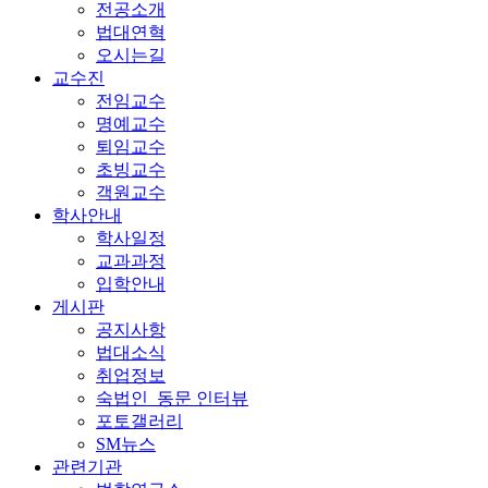
전공소개
법대연혁
오시는길
교수진
전임교수
명예교수
퇴임교수
초빙교수
객원교수
학사안내
학사일정
교과과정
입학안내
게시판
공지사항
법대소식
취업정보
숙법인_동문 인터뷰
포토갤러리
SM뉴스
관련기관