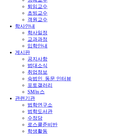
퇴임교수
초빙교수
객원교수
학사안내
학사일정
교과과정
입학안내
게시판
공지사항
법대소식
취업정보
숙법인_동문 인터뷰
포토갤러리
SM뉴스
관련기관
법학연구소
법학도서관
수정당
로스쿨준비반
학생활동