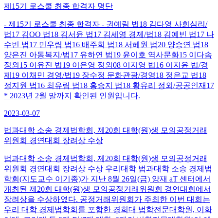
제15기 로스쿨 최종 합격자 명단
- 제15기 로스쿨 최종 합격자 - 권예림 법18 김다영 사회심리/
법17 김OO 법18 김서윤 법17 김세영 경제/법18 김예빈 법17 나
수빈 법17 민우림 법16 배주희 법18 서혜원 법20 양승연 법18
양은진 아동복지/법17 유하연 법19 윤이호 역사문화15 이다솜
정외15 이유진 법19 이은영 정외08 이지영 법16 이지윤 법/경
제19 이채민 경영/법19 장수정 문화관광/경영18 정은교 법18
정지원 법16 최유림 법18 홍승지 법18 황유리 정외/공공인재17
* 2023년 2월 말까지 확인된 인원입니다.
2023-03-07
법과대학 소송 경제법학회, 제20회 대학(원)생 모의공정거래
위원회 경연대회 장려상 수상
법과대학 소송 경제법학회, 제20회 대학(원)생 모의공정거래
위원회 경연대회 장려상 수상 우리대학 법과대학 소송 경제법
학회(지도교수 이기종)가 지난 8월 26일(금) 양재 aT 센터에서
개최된 제20회 대학(원)생 모의공정거래위원회 경연대회에서
장려상을 수상하였다. 공정거래위원회가 주최한 이번 대회는
우리 대학 경제법학회를 포함한 경희대 법학전문대학원, 이화