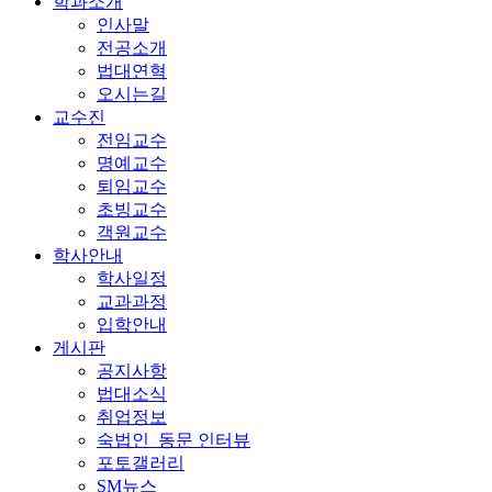
학과소개
인사말
전공소개
법대연혁
오시는길
교수진
전임교수
명예교수
퇴임교수
초빙교수
객원교수
학사안내
학사일정
교과과정
입학안내
게시판
공지사항
법대소식
취업정보
숙법인_동문 인터뷰
포토갤러리
SM뉴스