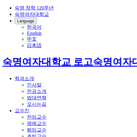
숙명 창학 120주년
숙명여자대학교
Language
한국어
English
中文
日本語
숙명여자대학교 로고
숙명여자
학과소개
인사말
전공소개
법대연혁
오시는길
교수진
전임교수
명예교수
퇴임교수
초빙교수