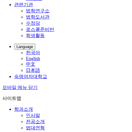
관련기관
법학연구소
법학도서관
수정당
로스쿨준비반
학생활동
Language
한국어
English
中文
日本語
숙명여자대학교
모바일 메뉴 닫기
사이트맵
학과소개
인사말
전공소개
법대연혁