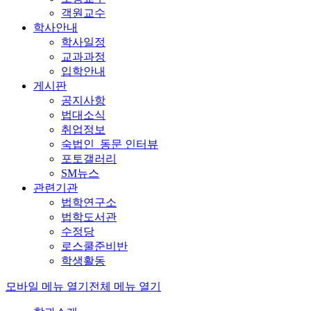
객원교수
학사안내
학사일정
교과과정
입학안내
게시판
공지사항
법대소식
취업정보
숙법인_동문 인터뷰
포토갤러리
SM뉴스
관련기관
법학연구소
법학도서관
수정당
로스쿨준비반
학생활동
모바일 메뉴 열기
전체 메뉴 열기