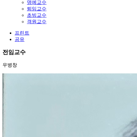
명예교수
퇴임교수
초빙교수
객원교수
프린트
공유
전임교수
우병창