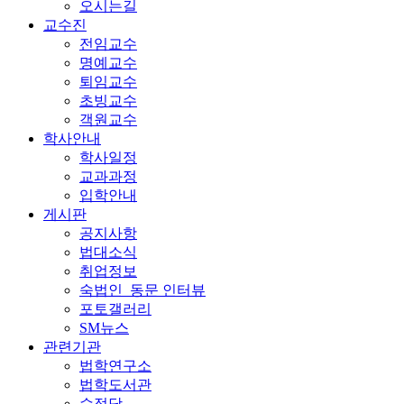
오시는길
교수진
전임교수
명예교수
퇴임교수
초빙교수
객원교수
학사안내
학사일정
교과과정
입학안내
게시판
공지사항
법대소식
취업정보
숙법인_동문 인터뷰
포토갤러리
SM뉴스
관련기관
법학연구소
법학도서관
수정당