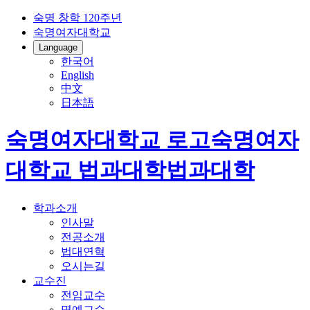
숙명 창학 120주년
숙명여자대학교
Language
한국어
English
中文
日本語
숙명여자대학교 로고
숙명여자
대학교
법과대학
법과대학
학과소개
인사말
전공소개
법대연혁
오시는길
교수진
전임교수
명예교수