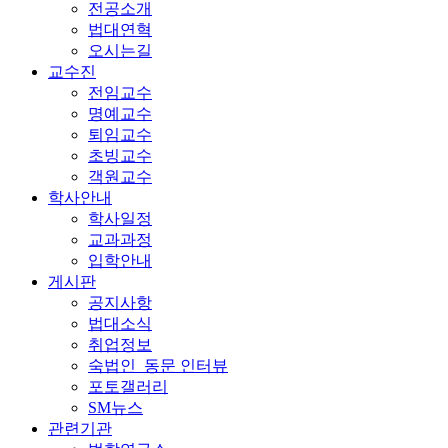
전공소개
법대연혁
오시는길
교수진
전임교수
명예교수
퇴임교수
초빙교수
객원교수
학사안내
학사일정
교과과정
입학안내
게시판
공지사항
법대소식
취업정보
숙법인_동문 인터뷰
포토갤러리
SM뉴스
관련기관