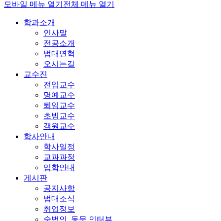
모바일 메뉴 열기
전체 메뉴 열기
학과소개
인사말
전공소개
법대연혁
오시는길
교수진
전임교수
명예교수
퇴임교수
초빙교수
객원교수
학사안내
학사일정
교과과정
입학안내
게시판
공지사항
법대소식
취업정보
숙법인_동문 인터뷰