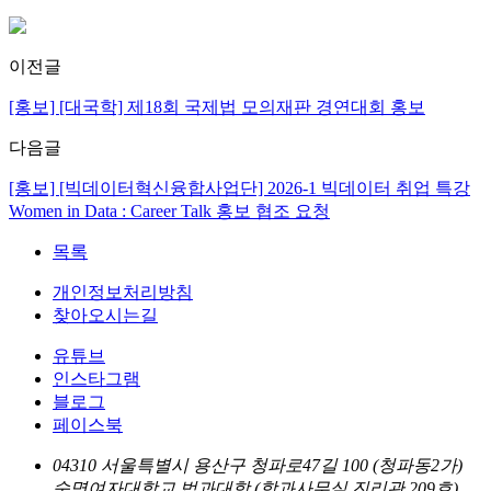
이전글
[홍보] [대국학] 제18회 국제법 모의재판 경연대회 홍보
다음글
[홍보] [빅데이터혁신융합사업단] 2026-1 빅데이터 취업 특강
Women in Data : Career Talk 홍보 협조 요청
목록
개인정보처리방침
찾아오시는길
유튜브
인스타그램
블로그
페이스북
04310 서울특별시 용산구 청파로47길 100 (청파동2가)
숙명여자대학교 법과대학 (학과사무실 진리관 209호)