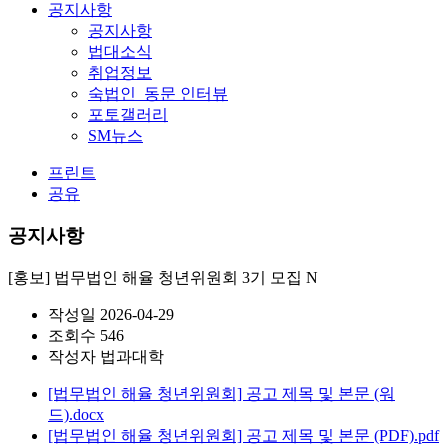
공지사항
공지사항
법대소식
취업정보
숙법인_동문 인터뷰
포토갤러리
SM뉴스
프린트
공유
공지사항
[홍보] 법무법인 해율 청년위원회 3기 모집
N
작성일
2026-04-29
조회수
546
작성자
법과대학
[법무법인 해율 청년위원회] 공고 제목 및 본문 (워
드).docx
[법무법인 해율 청년위원회] 공고 제목 및 본문 (PDF).pdf