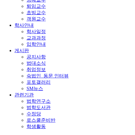
퇴임교수
초빙교수
객원교수
학사안내
학사일정
교과과정
입학안내
게시판
공지사항
법대소식
취업정보
숙법인_동문 인터뷰
포토갤러리
SM뉴스
관련기관
법학연구소
법학도서관
수정당
로스쿨준비반
학생활동