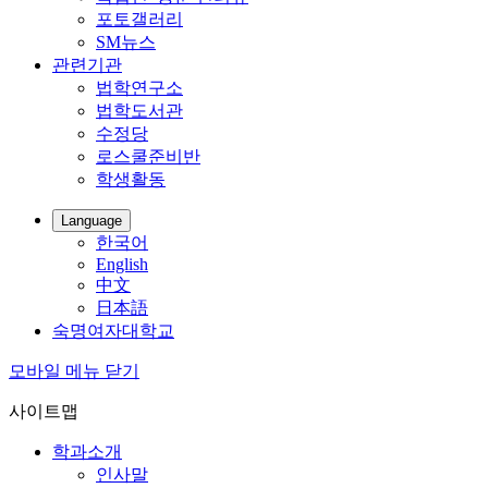
포토갤러리
SM뉴스
관련기관
법학연구소
법학도서관
수정당
로스쿨준비반
학생활동
Language
한국어
English
中文
日本語
숙명여자대학교
모바일 메뉴 닫기
사이트맵
학과소개
인사말