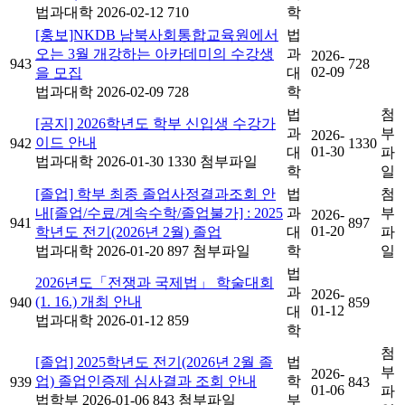
법과대학
2026-02-12
710
학
[홍보]NKDB 남북사회통합교육원에서
법
오는 3월 개강하는 아카데미의 수강생
과
2026-
943
728
02-09
을 모집
대
법과대학
2026-02-09
728
학
법
첨
[공지] 2026학년도 학부 신입생 수강가
과
부
2026-
이드 안내
942
1330
01-30
대
파
법과대학
2026-01-30
1330
첨부파일
학
일
[졸업] 학부 최종 졸업사정결과조회 안
법
첨
내[졸업/수료/계속수학/졸업불가] : 2025
과
부
2026-
941
897
01-20
학년도 전기(2026년 2월) 졸업
대
파
법과대학
2026-01-20
897
첨부파일
학
일
법
2026년도「전쟁과 국제법」 학술대회
과
2026-
(1. 16.) 개최 안내
940
859
01-12
대
법과대학
2026-01-12
859
학
첨
[졸업] 2025학년도 전기(2026년 2월 졸
법
부
2026-
업) 졸업인증제 심사결과 조회 안내
학
939
843
01-06
파
법학부
2026-01-06
843
첨부파일
부