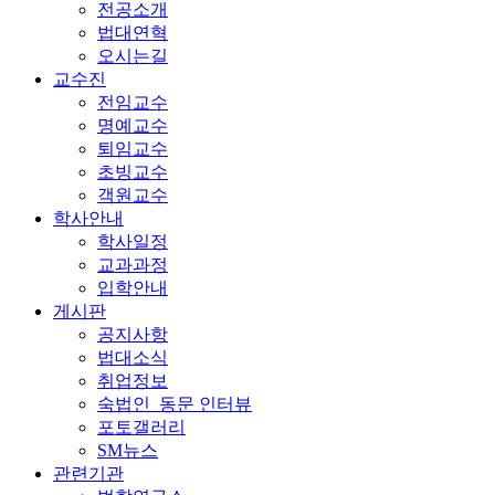
전공소개
법대연혁
오시는길
교수진
전임교수
명예교수
퇴임교수
초빙교수
객원교수
학사안내
학사일정
교과과정
입학안내
게시판
공지사항
법대소식
취업정보
숙법인_동문 인터뷰
포토갤러리
SM뉴스
관련기관