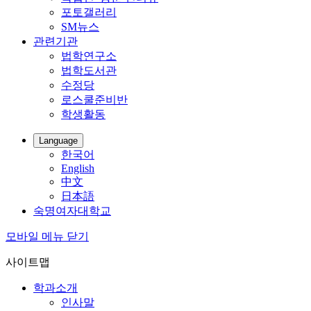
포토갤러리
SM뉴스
관련기관
법학연구소
법학도서관
수정당
로스쿨준비반
학생활동
Language
한국어
English
中文
日本語
숙명여자대학교
모바일 메뉴 닫기
사이트맵
학과소개
인사말