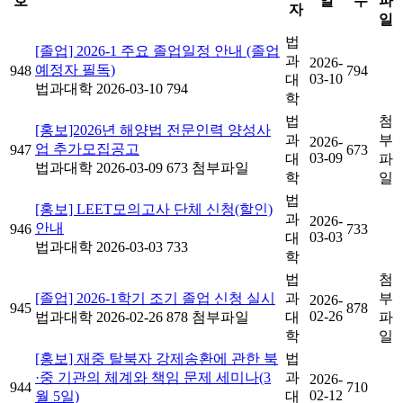
호
일
수
파
자
일
법
[졸업] 2026-1 주요 졸업일정 안내 (졸업
과
2026-
예정자 필독)
948
794
03-10
대
법과대학
2026-03-10
794
학
법
첨
[홍보]2026년 해양법 전문인력 양성사
과
부
2026-
업 추가모집공고
947
673
03-09
대
파
법과대학
2026-03-09
673
첨부파일
학
일
법
[홍보] LEET모의고사 단체 신청(할인)
과
2026-
안내
946
733
03-03
대
법과대학
2026-03-03
733
학
법
첨
[졸업] 2026-1학기 조기 졸업 신청 실시
과
부
2026-
945
878
02-26
법과대학
2026-02-26
878
첨부파일
대
파
학
일
[홍보] 재중 탈북자 강제송환에 관한 북
법
·중 기관의 체계와 책임 문제 세미나(3
과
2026-
944
710
02-12
월 5일)
대