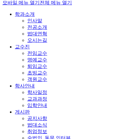
모바일 메뉴 열기
전체 메뉴 열기
학과소개
인사말
전공소개
법대연혁
오시는길
교수진
전임교수
명예교수
퇴임교수
초빙교수
객원교수
학사안내
학사일정
교과과정
입학안내
게시판
공지사항
법대소식
취업정보
숙법인_동문 인터뷰