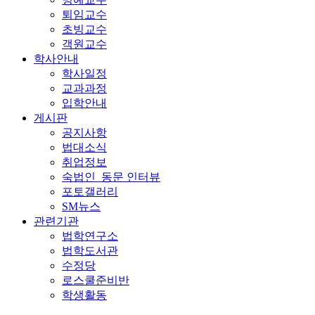
퇴임교수
초빙교수
객원교수
학사안내
학사일정
교과과정
입학안내
게시판
공지사항
법대소식
취업정보
숙법인_동문 인터뷰
포토갤러리
SM뉴스
관련기관
법학연구소
법학도서관
수정당
로스쿨준비반
학생활동