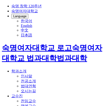
숙명 창학 120주년
숙명여자대학교
Language
한국어
English
中文
日本語
숙명여자대학교 로고
숙명여자
대학교
법과대학
법과대학
학과소개
인사말
전공소개
법대연혁
오시는길
교수진
전임교수
명예교수