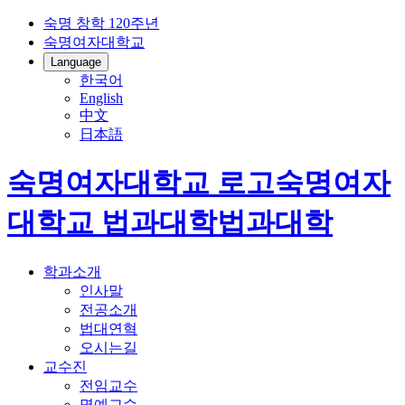
숙명 창학 120주년
숙명여자대학교
Language
한국어
English
中文
日本語
숙명여자대학교 로고
숙명여자
대학교
법과대학
법과대학
학과소개
인사말
전공소개
법대연혁
오시는길
교수진
전임교수
명예교수