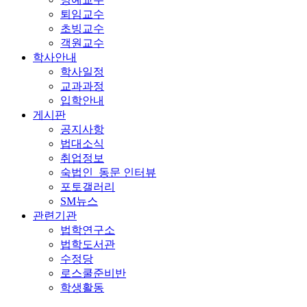
퇴임교수
초빙교수
객원교수
학사안내
학사일정
교과과정
입학안내
게시판
공지사항
법대소식
취업정보
숙법인_동문 인터뷰
포토갤러리
SM뉴스
관련기관
법학연구소
법학도서관
수정당
로스쿨준비반
학생활동