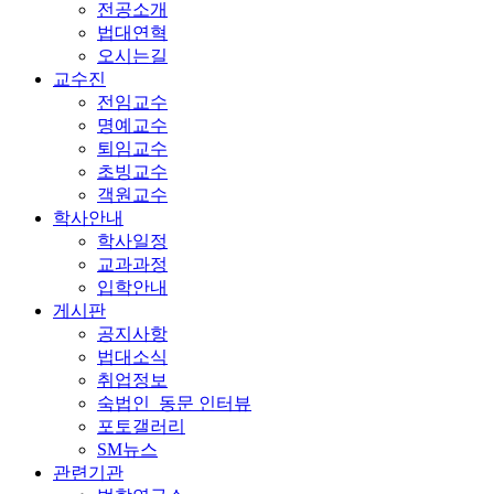
전공소개
법대연혁
오시는길
교수진
전임교수
명예교수
퇴임교수
초빙교수
객원교수
학사안내
학사일정
교과과정
입학안내
게시판
공지사항
법대소식
취업정보
숙법인_동문 인터뷰
포토갤러리
SM뉴스
관련기관