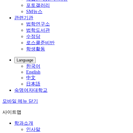
포토갤러리
SM뉴스
관련기관
법학연구소
법학도서관
수정당
로스쿨준비반
학생활동
Language
한국어
English
中文
日本語
숙명여자대학교
모바일 메뉴 닫기
사이트맵
학과소개
인사말