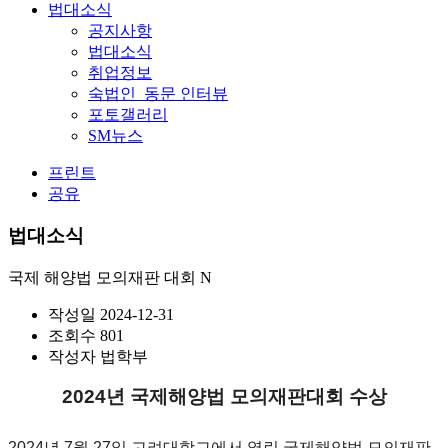
법대소식
공지사항
법대소식
취업정보
숙법인_동문 인터뷰
포토갤러리
SM뉴스
프린트
공유
법대소식
국제 해양법 모의재판 대회
N
작성일
2024-12-31
조회수
801
작성자
법학부
2024년 국제해양법 모의재판대회 수상
2024년 7월 27일 고려대학교에서 열린 국제해양법 모의재판