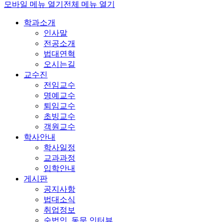
모바일 메뉴 열기
전체 메뉴 열기
학과소개
인사말
전공소개
법대연혁
오시는길
교수진
전임교수
명예교수
퇴임교수
초빙교수
객원교수
학사안내
학사일정
교과과정
입학안내
게시판
공지사항
법대소식
취업정보
숙법인_동문 인터뷰